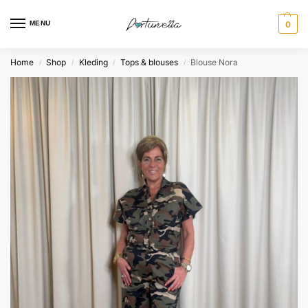
MENU
0
Home
Shop
Kleding
Tops & blouses
Blouse Nora
/
/
/
/