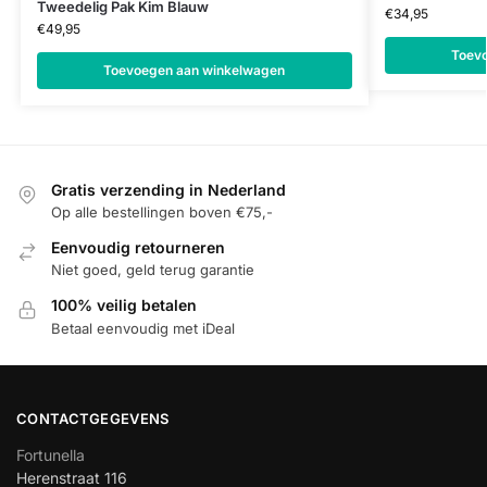
Tweedelig Pak Kim Blauw
€
34,95
€
49,95
Toev
Toevoegen aan winkelwagen
Gratis verzending in Nederland
Op alle bestellingen boven €75,-
Eenvoudig retourneren
Niet goed, geld terug garantie
100% veilig betalen
Betaal eenvoudig met iDeal
CONTACTGEGEVENS
Fortunella
Herenstraat 116