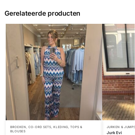
Gerelateerde producten
BROEKEN
,
CO-ORD SETS
,
KLEDING
,
TOPS &
JURKEN & JUMPS
BLOUSES
Jurk Evi