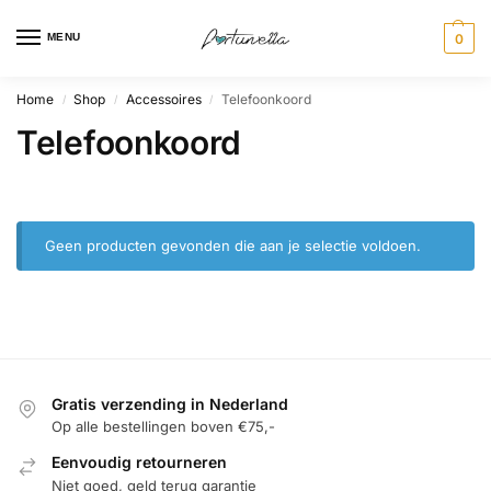
MENU
0
Home
Shop
Accessoires
Telefoonkoord
/
/
/
Telefoonkoord
Geen producten gevonden die aan je selectie voldoen.
Gratis verzending in Nederland
Op alle bestellingen boven €75,-
Eenvoudig retourneren
Niet goed, geld terug garantie