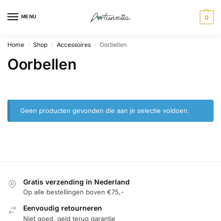
MENU
0
Home
Shop
Accessoires
Oorbellen
/
/
/
Oorbellen
Geen producten gevonden die aan je selectie voldoen.
Gratis verzending in Nederland
Op alle bestellingen boven €75,-
Eenvoudig retourneren
Niet goed, geld terug garantie