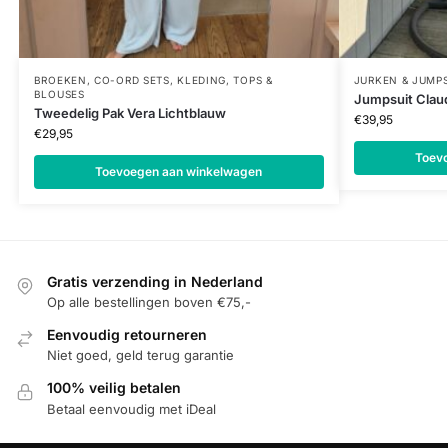
BROEKEN
,
CO-ORD SETS
,
KLEDING
,
TOPS &
JURKEN & JUMPS
BLOUSES
Jumpsuit Claud
Tweedelig Pak Vera Lichtblauw
€
39,95
€
29,95
Toev
Toevoegen aan winkelwagen
Gratis verzending in Nederland
Op alle bestellingen boven €75,-
Eenvoudig retourneren
Niet goed, geld terug garantie
100% veilig betalen
Betaal eenvoudig met iDeal