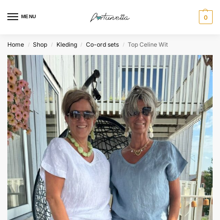
MENU
0
Home
Shop
Kleding
Co-ord sets
Top Celine Wit
/
/
/
/