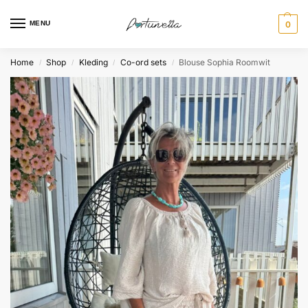
MENU
0
Home
Shop
Kleding
Co-ord sets
Blouse Sophia Roomwit
/
/
/
/