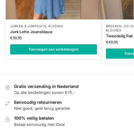
JURKEN & JUMPSUITS
,
KLEDING
BROEKEN
,
CO-O
BLOUSES
Jurk Lotte Jeansblauw
Tweedelig Pak
€
39,95
€
49,95
Toevoegen aan winkelwagen
Toev
Gratis verzending in Nederland
Op alle bestellingen boven €75,-
Eenvoudig retourneren
Niet goed, geld terug garantie
100% veilig betalen
Betaal eenvoudig met iDeal