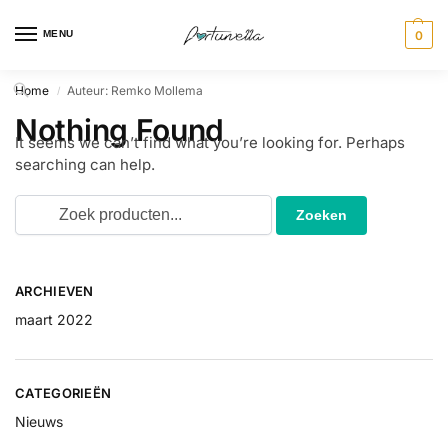
MENU
0
Home
Auteur: Remko Mollema
/
Nothing Found
It seems we can’t find what you’re looking for. Perhaps
searching can help.
ARCHIEVEN
maart 2022
CATEGORIEËN
Nieuws